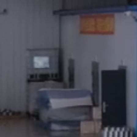
das de aleación
ndustrias