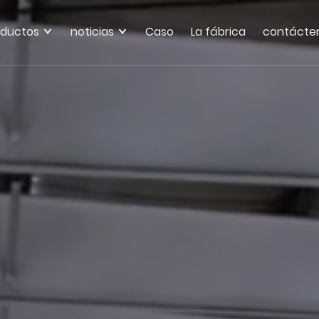
oductos
noticias
Caso
La fábrica
contácte