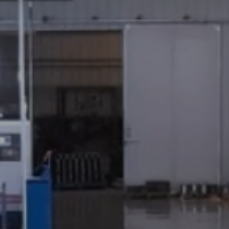
iones personaliza
to para diversas i