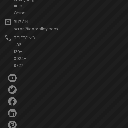
110161,
China
BUZÓN
sales@cocralloy.com
TELÉFONO
+86-
130-
0924-
9727