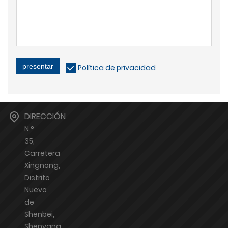
presentar
Política de privacidad
DIRECCIÓN
N.°
35,
Carretera
Xingnong,
Distrito
Nuevo
de
Shenbei,
Shenyang