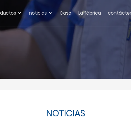
oductos
noticias
Caso
La fábrica
contácte
NOTICIAS