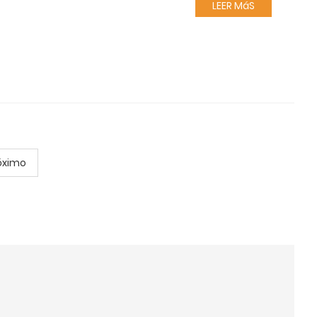
LEER MáS
óximo