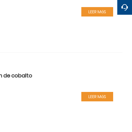
LEER MáS
n de cobalto
LEER MáS