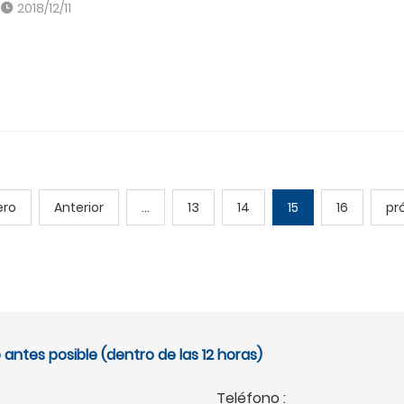
2018/12/11
ero
Anterior
...
13
14
15
16
pr
antes posible (dentro de las 12 horas)
Teléfono :